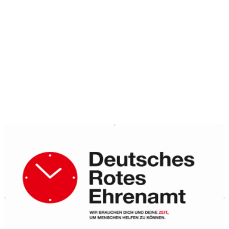
E-Mail: mail@drk-bentheim.de
Ansprechpartner
Simon Weinberg
stv. Bereitschaftsleiter
Tel. 01520-9147422
E-Mail: simon.weinberg@drk-bentheim.de