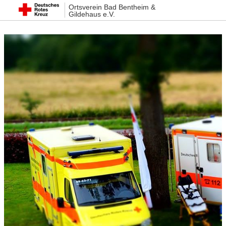
Ortsverein Bad Bentheim &
Gildehaus e.V.