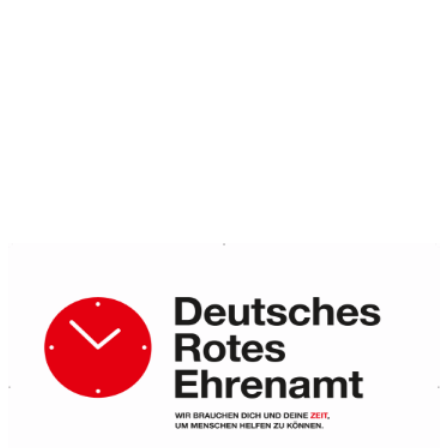
E-Mail: mail@drk-bentheim.de
Ansprechpartner
Simon Weinberg
stv. Bereitschaftsleiter
Tel. 01520-9147422
E-Mail: simon.weinberg@drk-bentheim.de